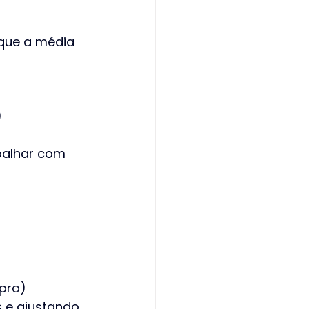
que a média 
)
abalhar com 
pra)
 e ajustando 