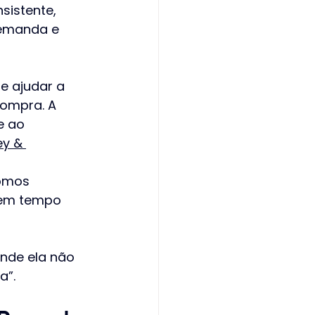
sistente, 
demanda e 
e ajudar a 
compra. A 
e ao 
y & 
omos 
 em tempo 
onde ela não 
a”.