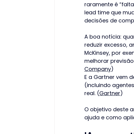
raramente é “falta
lead time que mud
decisões de compr
A boa notícia: qu
reduzir excesso, a
McKinsey, por exem
melhorar previsão
Company
) 
E a Gartner vem 
(incluindo agent
real. (
Gartner
)
O objetivo deste a
ajuda e como aplic