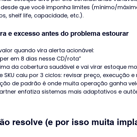
desde que você imponha limites (mínimo/máximo
s, shelf life, capacidade, etc.).
ura e excesso antes do problema estourar
 valor quando vira alerta acionável:
mper em 8 dias nesse CD/rota”
ima da cobertura saudável e vai virar estoque mo
 SKU caiu por 3 ciclos: revisar preço, execução e 
cção de padrão é onde muita operação ganha vel
Gartner enfatiza sistemas mais adaptativos e aut
ão resolve (e por isso muita impl