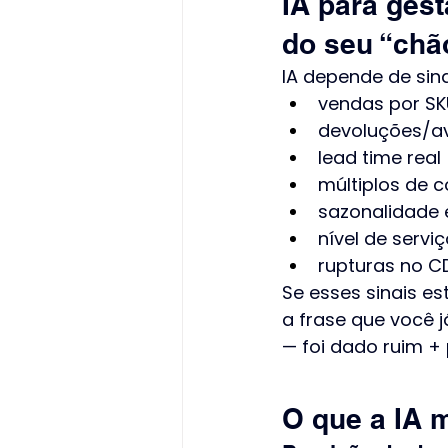
IA para ges
do seu “chã
IA depende de sina
vendas por S
devoluções/av
lead time real
múltiplos de 
sazonalidade 
nível de servi
rupturas no C
Se esses sinais es
a frase que você já
— foi dado ruim +
O que a IA 