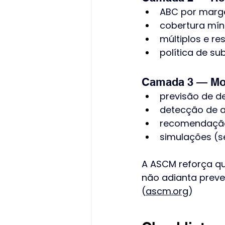
ABC por marge
cobertura mí
múltiplos e r
política de su
Camada 3 — Mod
previsão de d
detecção de 
recomendação
simulações (s
A ASCM reforça q
não adianta preve
(
ascm.org
)