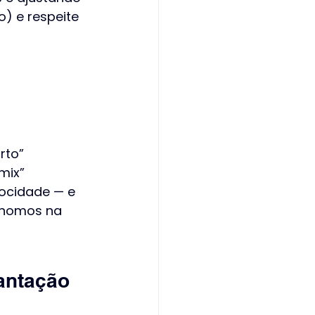
) e respeite 
rto”
mix”
ocidade — e 
ônomos na 
antação 