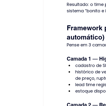
Resultado: o time
sistema “bonito e 
Framework p
automático)
Pense em 3 camadas
Camada 1 — Hig
cadastro de S
histórico de
de preço, rupt
lead time regi
estoque dispo
Camada 2 — Regr