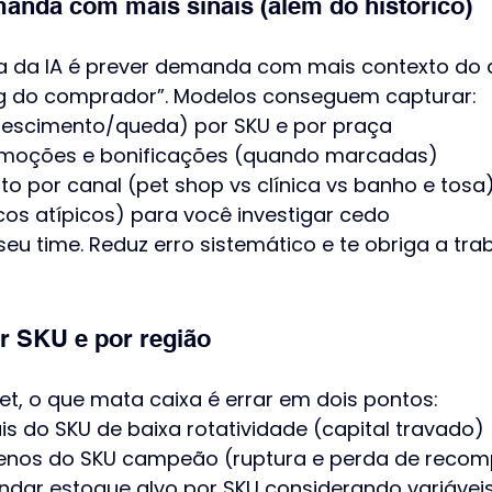
anda com mais sinais (além do histórico)
ta da IA é prever demanda com mais contexto do 
ng do comprador”. Modelos conseguem capturar:
rescimento/queda) por SKU e por praça
omoções e bonificações (quando marcadas)
 por canal (pet shop vs clínica vs banho e tosa
cos atípicos) para você investigar cedo
 seu time. Reduz erro sistemático e te obriga a tr
r SKU e por região
pet, o que mata caixa é errar em dois pontos:
s do SKU de baixa rotatividade (capital travado)
enos do SKU campeão (ruptura e perda de recom
ndar estoque alvo por SKU considerando variáveis