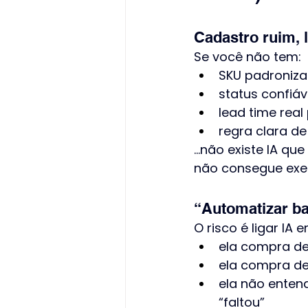
Cadastro ruim, l
Se você não tem:
SKU padroniza
status confiáv
lead time real
regra clara de
…não existe IA que
não consegue exe
“Automatizar ba
O risco é ligar I
ela compra de
ela compra d
ela não entend
“faltou”