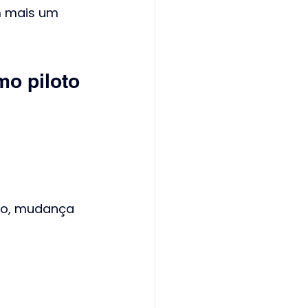
m mais um 
o piloto 
ão, mudança 