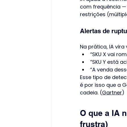
com frequência — 
restrições (múltiplo
Alertas de rupt
Na prática, IA vira
“SKU X vai ro
“SKU Y está ac
“A venda desse
Esse tipo de dete
é por isso que a 
cadeia. (
Gartner
)
O que a IA n
frustra)