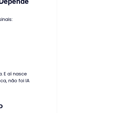
 Depende 
inais:
. E aí nasce 
ca, não foi IA 
o