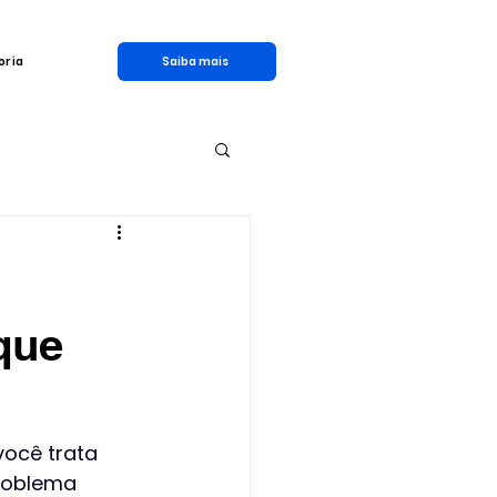
oria
Saiba mais
 que
ocê trata 
roblema 