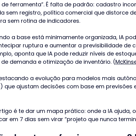
 de ferramenta”. É falta de padrão: cadastro incon
a sem registro, política comercial que distorce 
a sem rotina de indicadores.
ando a base está minimamente organizada, IA pod
ntecipar ruptura e aumentar a previsibilidade de 
plo, aponta que IA pode reduzir níveis de estoqu
 de demanda e otimização de inventário. (
McKinse
destacando a evolução para modelos mais autôn
es) que ajustam decisões com base em previsões
rtigo é te dar um mapa prático: onde a IA ajuda, 
ar em 7 dias sem virar “projeto que nunca termin