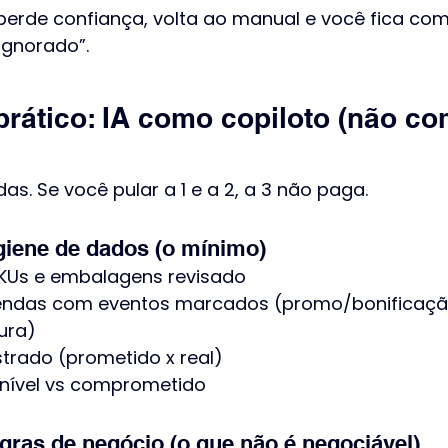
 perde confiança, volta ao manual e você fica co
ignorado”.
rático: IA como copiloto (não com
. Se você pular a 1 e a 2, a 3 não paga.
iene de dados (o mínimo)
KUs e embalagens revisado
 vendas com eventos marcados (promo/bonificaç
ura)
strado (prometido x real)
nível vs comprometido
as de negócio (o que não é negociável)