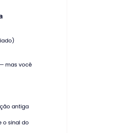
a
riado)
r — mas você 
ação antiga
s
 o sinal do 