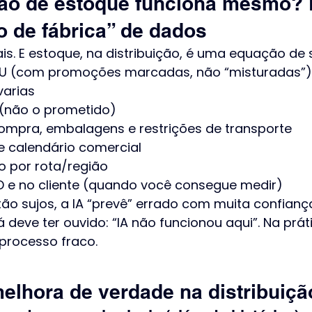
tão de estoque funciona mesmo?
o de fábrica” de dados
is. E estoque, na distribuição, é uma equação de s
KU (com promoções marcadas, não “misturadas”)
arias
 (não o prometido)
compra, embalagens e restrições de transporte
e calendário comercial
ço por rota/região
D e no cliente (quando você consegue medir)
tão sujos, a IA “prevê” errado com muita confiança
 deve ter ouvido: “IA não funcionou aqui”. Na práti
 processo fraco.
melhora de verdade na distribuiçã