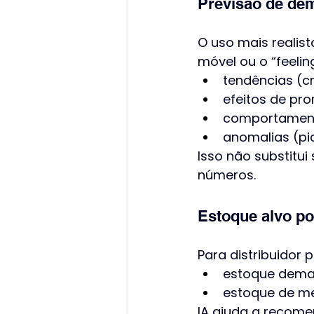
Previsão de dem
O uso mais realis
móvel ou o “feeli
tendências (c
efeitos de pr
comportamento
anomalias (pi
Isso não substitui
números.
Estoque alvo po
Para distribuidor 
estoque demai
estoque de m
IA ajuda a recome