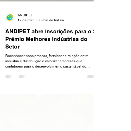
ANDIPET
17 de mar.
3 min de leitura
ANDIPET abre inscrições para o 2º
Prêmio Melhores Indústrias do
Setor
Reconhecer boas práticas, fortalecer a relação entre
indústria e distribuição e valorizar empresas que
contribuem para o desenvolvimento sustentável do
mercado pet. Esses são os pilares do 2º Prêmio ANDIPET
– Melhores Indústrias do Setor, iniciativa que volta em
2026 para destacar marcas que constroem relações
consistentes com o canal de distribuição. A premiação é
organizada pela ANDIPET com apoio da Pet South
America e tem como objetivo reconhecer indústrias que se
destac