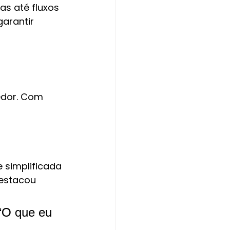
s até fluxos 
arantir 
edor. Com 
 simplificada 
estacou 
 ‘O que eu 