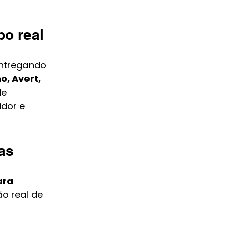
po real
entregando 
o, Avert, 
e 
dor e 
as
ara 
o real de 