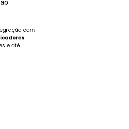
não 
ntegração com 
dicadores 
es e até 