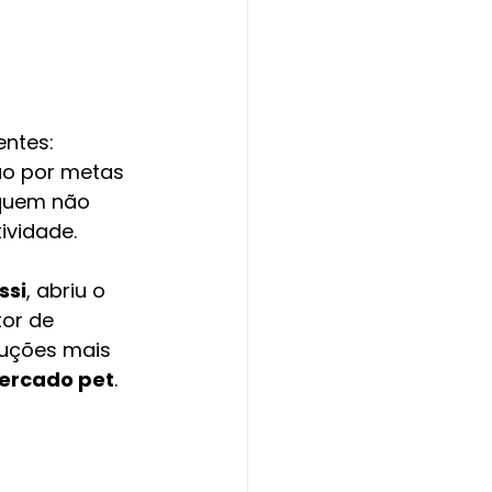
ntes: 
são por metas 
quem não 
ividade.
ssi
, abriu o 
tor de 
luções mais 
mercado pet
.