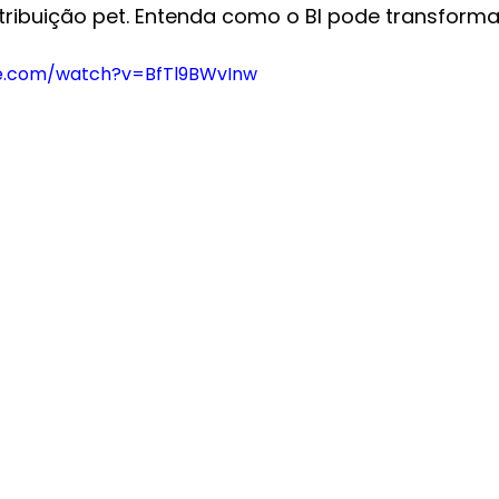
stribuição pet. Entenda como o BI pode transforma
be.com/watch?v=BfTl9BWvInw