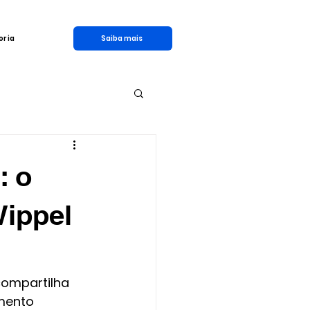
oria
Saiba mais
: o
ippel
compartilha 
mento 