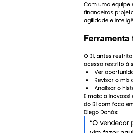
Com uma equipe en
financeiros projet
agilidade e intelig
Ferramenta 
O BI, antes restr
acesso restrito à 
Ver oportunid
Revisar o mix 
Analisar o his
E mais: a Inovassi 
do BI com foco em
Diego Dahás:
“O vendedor p
vim fazer aqui