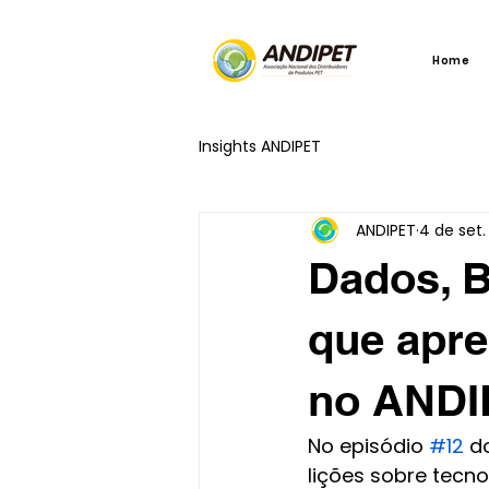
Home
Insights ANDIPET
ANDIPET
4 de set.
Dados, B
que apr
no ANDI
No episódio 
#12
 d
lições sobre tecn