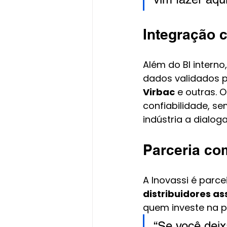
Integração c
Além do BI interno
dados validados p
Virbac
 e outras.
confiabilidade, se
indústria a dialog
Parceria co
A Inovassi é parce
distribuidores a
quem investe na pr
“Se você deix