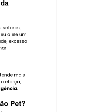
 da 
 setores, 
deu a ele um 
dade, excesso 
mar 
tende mais 
 reforça, 
ligência
.
ção Pet?