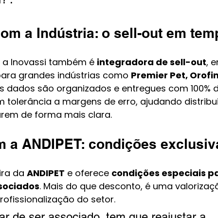
om a Indústria: o sell-out em tem
, a Inovassi também é 
integradora de sell-out
, 
ara grandes indústrias como 
Premier Pet, Orofin
 Os dados são organizados e entregues com 100% d
m tolerância a margens de erro, ajudando distribui
arem de forma mais clara.
m a ANDIPET: condições exclusiv
ira da 
ANDIPET
 e oferece 
condições especiais p
ssociados
. Mais do que desconto, é uma valorizaçã
ofissionalização do setor.
ar de ser associado, tem que reajustar a 