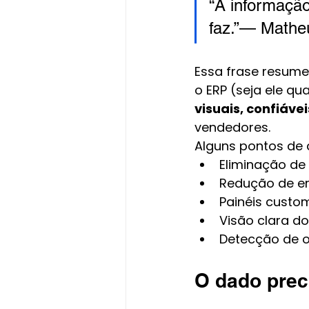
“A informação
faz.”— Mathe
Essa frase resume
o ERP (seja ele qu
visuais, confiávei
vendedores.
Alguns pontos de 
Eliminação de
Redução de er
Painéis custom
Visão clara d
Detecção de o
O dado prec