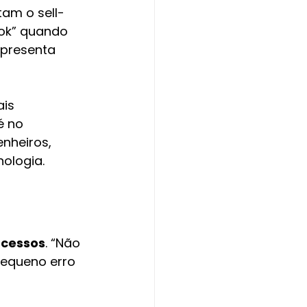
am o sell-
“ok” quando 
epresenta 
is 
é no 
nheiros, 
ologia.
ocessos
. “Não 
pequeno erro 